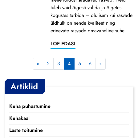
tuleb vaid õigesti valida ja õigetes
kogustes tarbida – olulisem kui rasvade
üldhulk on nende kvaliteet ning
erinevate rasvade omavaheline suhe.
LOE EDASI
«
2
3
4
5
6
»
Artiklid
Keha puhastumine
Kehakaal
Laste toitumine