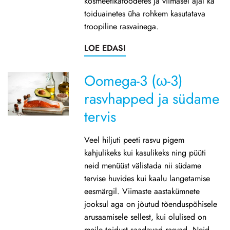
kosmeetikatoodetes ja viimasel ajal ka
toiduainetes üha rohkem kasutatava
troopiline rasvainega.
LOE EDASI
Oomega-3 (ω-3)
rasvhapped ja südame
tervis
Veel hiljuti peeti rasvu pigem
kahjulikeks kui kasulikeks ning püüti
neid menüüst välistada nii südame
tervise huvides kui kaalu langetamise
eesmärgil. Viimaste aastakümnete
jooksul aga on jõutud tõenduspõhisele
arusaamisele sellest, kui olulised on
meile toidust saadavad rasvad. Neid