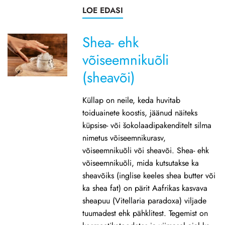
LOE EDASI
Shea- ehk
võiseemnikuõli
(sheavõi)
Küllap on neile, keda huvitab
toiduainete koostis, jäänud näiteks
küpsise- või šokolaadipakenditelt silma
nimetus võiseemnikurasv,
võiseemnikuõli või sheavõi. Shea- ehk
võiseemnikuõli, mida kutsutakse ka
sheavõiks (inglise keeles shea butter või
ka shea fat) on pärit Aafrikas kasvava
sheapuu (Vitellaria paradoxa) viljade
tuumadest ehk pähklitest. Tegemist on