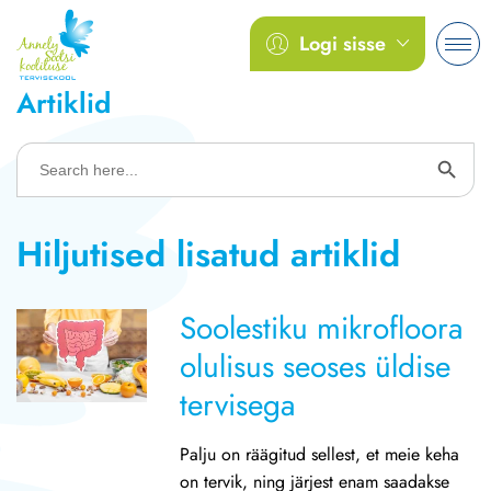
Logi sisse
Artiklid
Search
for:
Hiljutised lisatud artiklid
Soolestiku mikrofloora
olulisus seoses üldise
tervisega
Palju on räägitud sellest, et meie keha
on tervik, ning järjest enam saadakse