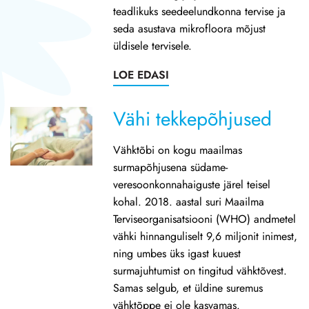
teadlikuks seedeelundkonna tervise ja
seda asustava mikrofloora mõjust
üldisele tervisele.
LOE EDASI
Vähi tekkepõhjused
Vähktõbi on kogu maailmas
surmapõhjusena südame-
veresoonkonnahaiguste järel teisel
kohal. 2018. aastal suri Maailma
Terviseorganisatsiooni (WHO) andmetel
vähki hinnanguliselt 9,6 miljonit inimest,
ning umbes üks igast kuuest
surmajuhtumist on tingitud vähktõvest.
Samas selgub, et üldine suremus
vähktõppe ei ole kasvamas.