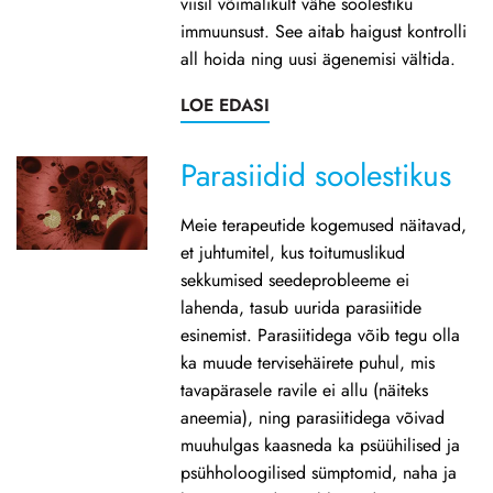
viisil võimalikult vähe soolestiku
immuunsust. See aitab haigust kontrolli
all hoida ning uusi ägenemisi vältida.
LOE EDASI
Parasiidid soolestikus
Meie terapeutide kogemused näitavad,
et juhtumitel, kus toitumuslikud
sekkumised seedeprobleeme ei
lahenda, tasub uurida parasiitide
esinemist. Parasiitidega võib tegu olla
ka muude tervisehäirete puhul, mis
tavapärasele ravile ei allu (näiteks
aneemia), ning parasiitidega võivad
muuhulgas kaasneda ka psüühilised ja
psühholoogilised sümptomid, naha ja