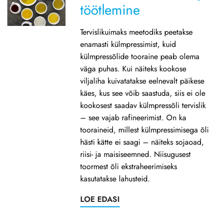
töötlemine
Tervislikuimaks meetodiks peetakse
enamasti külmpressimist, kuid
külmpressõlide tooraine peab olema
väga puhas. Kui näiteks kookose
viljaliha kuivatatakse eelnevalt päikese
käes, kus see võib saastuda, siis ei ole
kookosest saadav külmpressõli tervislik
– see vajab rafineerimist. On ka
tooraineid, millest külmpressimisega õli
hästi kätte ei saagi – näiteks sojaoad,
riisi- ja maisiseemned. Niisugusest
toormest õli ekstraheerimiseks
kasutatakse lahusteid.
LOE EDASI