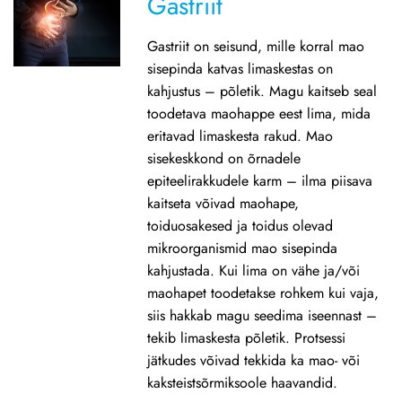
Gastriit
Gastriit on seisund, mille korral mao
sisepinda katvas limaskestas on
kahjustus – põletik. Magu kaitseb seal
toodetava maohappe eest lima, mida
eritavad limaskesta rakud. Mao
sisekeskkond on õrnadele
epiteelirakkudele karm – ilma piisava
kaitseta võivad maohape,
toiduosakesed ja toidus olevad
mikroorganismid mao sisepinda
kahjustada. Kui lima on vähe ja/või
maohapet toodetakse rohkem kui vaja,
siis hakkab magu seedima iseennast –
tekib limaskesta põletik. Protsessi
jätkudes võivad tekkida ka mao- või
kaksteistsõrmiksoole haavandid.