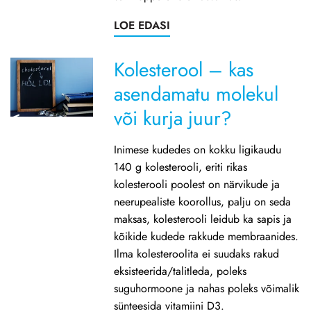
LOE EDASI
Kolesterool – kas
asendamatu molekul
või kurja juur?
Inimese kudedes on kokku ligikaudu
140 g kolesterooli, eriti rikas
kolesterooli poolest on närvikude ja
neerupealiste koorollus, palju on seda
maksas, kolesterooli leidub ka sapis ja
kõikide kudede rakkude membraanides.
Ilma kolesteroolita ei suudaks rakud
eksisteerida/talitleda, poleks
suguhormoone ja nahas poleks võimalik
sünteesida vitamiini D3.