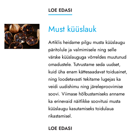
LOE EDASI
Must küüslauk
Artiklis heidame pilgu musta küüslaugu
päritolule ja valmimisele ning selle
värske küüslauguga võrreldes muutunud
omadustele. Tutvustame seda uudset,
kuid üha enam kättesaadavat toiduainet,
ning loodetavasti tekitame lugejas ka
veidi uudishimu ning järeleproovimise
soovi. Viimase hõlbustamiseks anname
ka erinevaid näitlikke soovitusi musta
küüslaugu kasutamiseks toidulaua
rikastamisel.
LOE EDASI