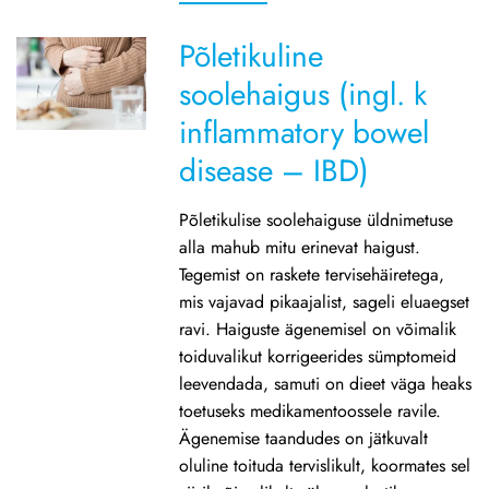
Põletikuline
soolehaigus (ingl. k
inflammatory bowel
disease – IBD)
Põletikulise soolehaiguse üldnimetuse
alla mahub mitu erinevat haigust.
Tegemist on raskete tervisehäiretega,
mis vajavad pikaajalist, sageli eluaegset
ravi. Haiguste ägenemisel on võimalik
toiduvalikut korrigeerides sümptomeid
leevendada, samuti on dieet väga heaks
toetuseks medikamentoossele ravile.
Ägenemise taandudes on jätkuvalt
oluline toituda tervislikult, koormates sel