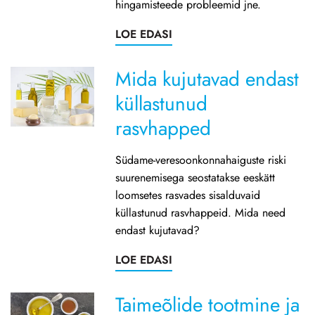
hingamisteede probleemid jne.
LOE EDASI
Mida kujutavad endast
küllastunud
rasvhapped
Südame-veresoonkonnahaiguste riski
suurenemisega seostatakse eeskätt
loomsetes rasvades sisalduvaid
küllastunud rasvhappeid. Mida need
endast kujutavad?
LOE EDASI
Taimeõlide tootmine ja