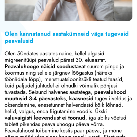
Olen kannatanud aastakümneid väga tugevaid
peavalusid
Olen 50ndates aastates naine, kellel algasid
migreenitüüpi peavalud pärast 30. eluaastat.
Peavaluhooge näisid soodustavat
suurem pinge ja
koormus ning sellele järgnev lõõgastus (näiteks
töönädala lõpp), menstruatsioonitsükli teatud faasid,
kuid paljudel juhtudel ei olnudki võimalik põhjusi
tuvastada. Seisund halvenes aastatega,
peavaluhood
muutusid 3-4 päevasteks
,
kaasnesid
tugev iiveldus ja
oksendamine, enesetunnet halvendasid kõik lõhnad,
helid, valgus, enda liigutamine voodis. Ükski
valuvaigisti leevendust ei toonud
, iga abiks võetud
tablett pikendas peavaluhoogu päeva võrra.
Peavaluhoost toibumine kestis paar päeva, ja mõne