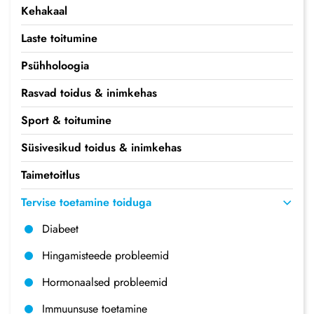
Kehakaal
Laste toitumine
Psühholoogia
Rasvad toidus & inimkehas
Sport & toitumine
Süsivesikud toidus & inimkehas
Taimetoitlus
Tervise toetamine toiduga
Diabeet
Hingamisteede probleemid
Hormonaalsed probleemid
Immuunsuse toetamine