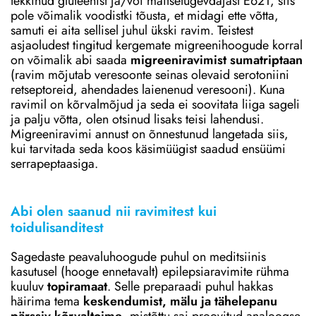
tekkinud gluteenist ja/või maitsetugevdajast E621, siis
pole võimalik voodistki tõusta, et midagi ette võtta,
samuti ei aita sellisel juhul ükski ravim. Teistest
asjaoludest tingitud kergemate migreenihoogude korral
on võimalik abi saada
migreeniravimist sumatriptaan
(ravim mõjutab veresoonte seinas olevaid serotoniini
retseptoreid, ahendades laienenud veresooni). Kuna
ravimil on kõrvalmõjud ja seda ei soovitata liiga sageli
ja palju võtta, olen otsinud lisaks teisi lahendusi.
Migreeniravimi annust on õnnestunud langetada siis,
kui tarvitada seda koos käsimüügist saadud ensüümi
serrapeptaasiga.
Abi olen saanud nii ravimitest kui
toidulisanditest
Sagedaste peavaluhoogude puhul on meditsiinis
kasutusel (hooge ennetavalt) epilepsiaravimite rühma
kuuluv
topiramaat
. Selle preparaadi puhul hakkas
häirima tema
keskendumist, mälu ja tähelepanu