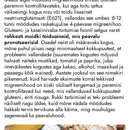
paremini kontrollitavateks, kui aga toitu sattus
väikseimgi kogus nisu või toidu lisaainet
naatriumglutamaati (E621), vallandas see umbes 8-12
tunni möödudes raskekujulise 4-päevase migreenihoo.
Gluteeni- ja kaseiinivaba toitumise foonil selgus varsti
rohkesti muidki toiduaineid, mis peavalu
provotseerisid
. Osadel neist oli määravaks kogus,
mõne puhul piisas isegi minimaalsest kokkupuutest, et
probleemi vallandada (suuremates kogustes mõjusid
halvasti näiteks mustikad, tomatid ja paprika, juba
imeväikestes kogustes aga kakao, alkohol, maasikad ja
peaaegu kõik e-ained). Aastate jooksul on see nimekiri
pikenenud, kuid harvade eksimuste korral tekkivad
migreenihood on siiski oluliselt kergemad ja paremini
kontrollitavad kui need, mis vallanduvad kokkupuutest
gluteeni, eriti nisuga. Rukki tarbimisel ei teki probleemi
näiliselt nagu üldse, kuid mõne nädala möödudes
hakkab tervis tervikuna alla käima, ning muuhulgas
sagenevad ka peavaluhood.