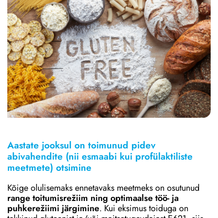
Aastate jooksul on toimunud pidev
abivahendite (nii esmaabi kui profülaktiliste
meetmete) otsimine
Kõige olulisemaks ennetavaks meetmeks on osutunud
range toitumisrežiim ning optimaalse töö- ja
puhkerežiimi järgimine
. Kui eksimus toiduga on