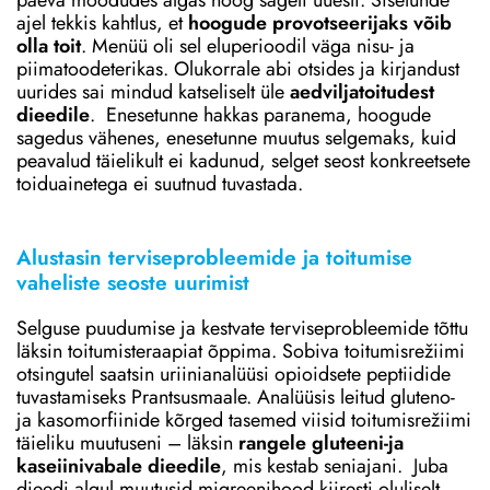
päeva möödudes algas hoog sageli uuesti. Sisetunde
ajel tekkis kahtlus, et
hoogude provotseerijaks võib
olla toit
. Menüü oli sel eluperioodil väga nisu- ja
piimatoodeterikas. Olukorrale abi otsides ja kirjandust
uurides sai mindud katseliselt üle
aedviljatoitudest
dieedile
. Enesetunne hakkas paranema, hoogude
sagedus vähenes, enesetunne muutus selgemaks, kuid
peavalud täielikult ei kadunud, selget seost konkreetsete
toiduainetega ei suutnud tuvastada.
Alustasin terviseprobleemide ja toitumise
vaheliste seoste uurimist
Selguse puudumise ja kestvate terviseprobleemide tõttu
läksin toitumisteraapiat õppima. Sobiva toitumisrežiimi
otsingutel saatsin uriinianalüüsi opioidsete peptiidide
tuvastamiseks Prantsusmaale. Analüüsis leitud gluteno-
ja kasomorfiinide kõrged tasemed viisid toitumisrežiimi
täieliku muutuseni – läksin
rangele gluteeni-ja
kaseiinivabale dieedile
, mis kestab seniajani. Juba
dieedi algul muutusid migreenihood kiiresti oluliselt