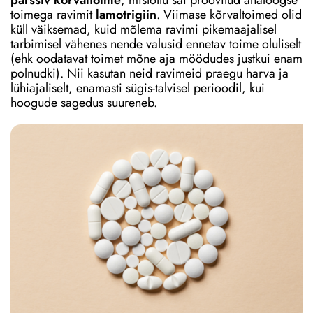
pärssiv kõrvaltoime
, mistõttu sai proovitud analoogse
toimega ravimit
lamotrigiin
. Viimase kõrvaltoimed olid
küll väiksemad, kuid mõlema ravimi pikemaajalisel
tarbimisel vähenes nende valusid ennetav toime oluliselt
(ehk oodatavat toimet mõne aja möödudes justkui enam
polnudki). Nii kasutan neid ravimeid praegu harva ja
lühiajaliselt, enamasti sügis-talvisel perioodil, kui
hoogude sagedus suureneb.