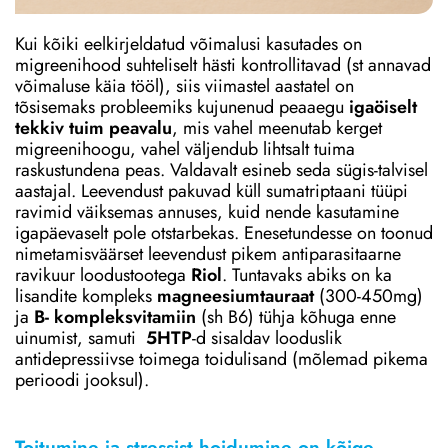
Kui kõiki eelkirjeldatud võimalusi kasutades on
migreenihood suhteliselt hästi kontrollitavad (st annavad
võimaluse käia tööl), siis viimastel aastatel on
tõsisemaks probleemiks kujunenud peaaegu
igaöiselt
tekkiv tuim peavalu
, mis vahel meenutab kerget
migreenihoogu, vahel väljendub lihtsalt tuima
raskustundena peas. Valdavalt esineb seda sügis-talvisel
aastajal. Leevendust pakuvad küll sumatriptaani tüüpi
ravimid väiksemas annuses, kuid nende kasutamine
igapäevaselt pole otstarbekas. Enesetundesse on toonud
nimetamisväärset leevendust pikem antiparasitaarne
ravikuur loodustootega
Riol
. Tuntavaks abiks on ka
lisandite kompleks
magneesiumtauraat
(300-450mg)
ja
B- kompleksvitamiin
(sh B6) tühja kõhuga enne
uinumist, samuti
5HTP
-d sisaldav looduslik
antidepressiivse toimega toidulisand (mõlemad pikema
perioodi jooksul).
Toitumine ja stressist hoidumine on kõige