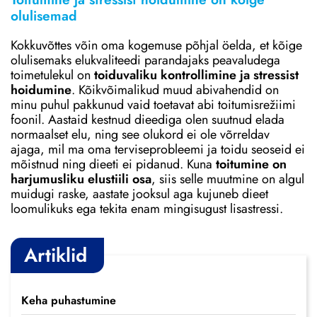
olulisemad
Kokkuvõttes võin oma kogemuse põhjal öelda, et kõige
olulisemaks elukvaliteedi parandajaks peavaludega
toimetulekul on
toiduvaliku kontrollimine ja stressist
hoidumine
. Kõikvõimalikud muud abivahendid on
minu puhul pakkunud vaid toetavat abi toitumisrežiimi
foonil. Aastaid kestnud dieediga olen suutnud elada
normaalset elu, ning see olukord ei ole võrreldav
ajaga, mil ma oma terviseprobleemi ja toidu seoseid ei
mõistnud ning dieeti ei pidanud. Kuna
toitumine on
harjumusliku elustiili osa
, siis selle muutmine on algul
muidugi raske, aastate jooksul aga kujuneb dieet
loomulikuks ega tekita enam mingisugust lisastressi.
Artiklid
Keha puhastumine