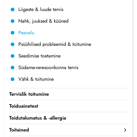
Liigeste & luude tervis
Nahk, juuksed & küüned
Peavalu
Psüühilised probleemid & toitumine
Seedimise toetamine
Südame-veresoonkonna tervis
Vähk & toitumine
Tervislik toitumine
Toiduainetest
Toidutalumatus & -allergia
Toitained