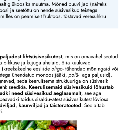
ealt glükoosiks muutma. Mõned puuviljad (näiteks
oosi ja seetõttu on nende süsivesikud teistega
illes on peamiselt fruktoos, tõstavad veresuhkru
aljudest lihtsüsivesikutest
, mis on omavahel seotud
 pikkuse ja kujuga ahelaid. Siia kuuluvad
d (kreekakeelne eesliide
oligo-
tähendab mõningaid või
emetega ühendatud monoosijääki,
polü-
aga paljusid).
evad, seda keerulisema struktuuriga on süsivesik
 ehk seedida.
Keerulisemaid süsivesikuid lõhustab
uvadki need süsivesikud aeglasemalt
, see aga
eavadki toidus sisalduvatest süsivesikutest lõviosa
dviljad, kaunviljad ja täisteratooted
. See aitab
i.