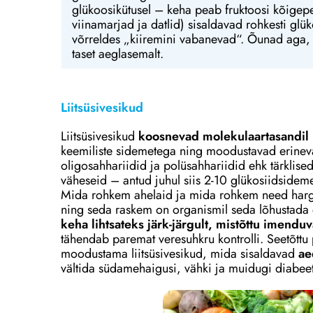
glükoosikütusel – keha peab fruktoosi kõigep
viinamarjad ja datlid) sisaldavad rohkesti glük
võrreldes „kiiremini vabanevad“. Õunad aga, m
taset aeglasemalt.
Liitsüsivesikud
Liitsüsivesikud
koosnevad molekulaartasandil p
keemiliste sidemetega ning moodustavad erineva
oligosahhariidid ja polüsahhariidid ehk tärklise
väheseid – antud juhul siis 2-10 glükosiidsid
Mida rohkem ahelaid ja mida rohkem need hargn
ning seda raskem on organismil seda lõhustada
keha lihtsateks järk-järgult, mistõttu imend
tähendab paremat veresuhkru kontrolli. Seetõttu p
moodustama liitsüsivesikud, mida sisaldavad
ae
vältida südamehaigusi, vähki ja muidugi diabeet