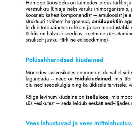
Homopolüoosideks on taimedes leiduv tärklis ja
veresuhkru lühiajaliseks varuks inimorganismis, 
koosneb kahest komponendist – amüloosist ja a
struktuurilt vähem hargnenud,
amülopektiin
aga
leidub toiduainetes rohkem ja see moodustabki su
tärklis on halvasti seeditav, keetmine-küpsetami
sisuliselt justkui tärklise eelseedimine).
Polüsahhariidsed kiudained
Mõnedes süsivesikutes on monooside vahel sid
lagundada – need on
toidukiudained
, mis lä
olulised seedekulgla ning ka üldisele tervisele,
Kõige levinum kiudaine on
tselluloos
, mis mood
süsivesikutest – seda leidub eeskätt aedviljades
Vees lahustuvad ja vees mittelahustu