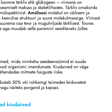
 loomne tärklis ehk glükogeen – viimane on
peamiselt maksas ja skeletilihastes. Tärklis omakorda
mülopektiinist.
Amüloosi
molekul on väiksem ja
 keerulise struktuuri ja suure molekulmassiga. Viimast
urema osa tera- ja mugulviljade tärklisest. Toores
ne aga muudab selle paremini seeditavaks (olles
emed, mida inimkeha seedeensüümid ei suuda
bivad organismi imendumata. Kiudained on väga
 vähendades mitmete haiguste riske.
ustab 50% või rohkemgi taimedes leiduvatest
 nagu näiteks porgand ja kapsas.
vad kiudained