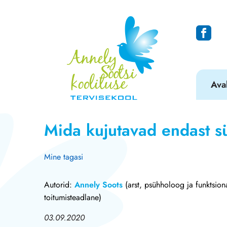
Ava
Mida kujutavad endast s
Mine tagasi
Autorid:
Annely Soots
(arst, psühholoog ja funktsion
toitumisteadlane)
03.09.2020