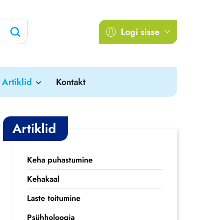
Logi sisse
Artiklid
Kontakt
Artiklid
Keha puhastumine
Kehakaal
Laste toitumine
Psühholoogia