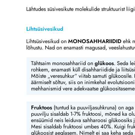
Lähtudes süsivesikute molekulide struktuurist liigit
Lihtsüsivesikud
Lihtsüsivesikud on
MONOSAHHARIIDID
ehk m
lõhustu. Nad on enamasti magusad, veeslahustuva
Tähtsaim monosahhariid on
glükoos
. Seda le
rohkem, enamasti küll disahhariidide ja liits
Mõiste „veresuhkur“ viitab samuti glükoosile. K
äärmiselt sõltuv, siis on inimkehal evolutsioo
mehhanismid vere adekvaatse glükoositaseme 
Fruktoos
(tuntud ka puuviljasuhkruna) on a
puuvilju sisaldab 1-7% fruktoosi, mõned ka ol
ensüümid neis leiduva sahharoosi glükoosiks 
Mesi sisaldab fruktoosi umbes 40%. Kuigi frukt
glükoosist aeglasem. Nimelt ei saa keha seda a