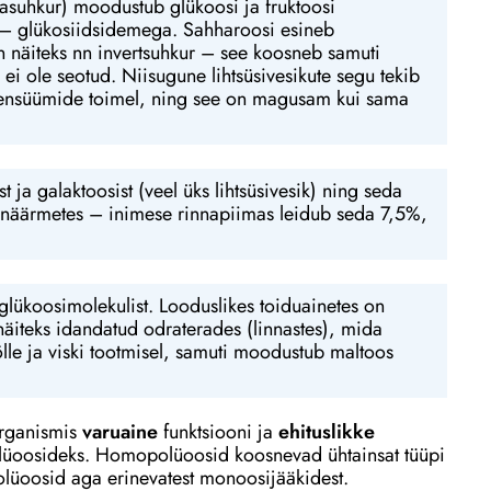
auasuhkur) moodustub glükoosi ja fruktoosi
sil – glükosiidsidemega. Sahharoosi esineb
on näiteks nn invertsuhkur – see koosneb samuti
 ei ole seotud. Niisugune lihtsüsivesikute segu tekib
te ensüümide toimel, ning see on magusam kui sama
ja galaktoosist (veel üks lihtsüsivesik) ning seda
anäärmetes – inimese rinnapiimas leidub seda 7,5%,
lükoosimolekulist. Looduslikes toiduainetes on
näiteks idandatud odraterades (linnastes), mida
õlle ja viski tootmisel, samuti moodustub maltoos
organismis
varuaine
funktsiooni ja
ehituslikke
üoosideks. Homopolüoosid koosnevad ühtainsat tüüpi
lüoosid aga erinevatest monoosijääkidest.