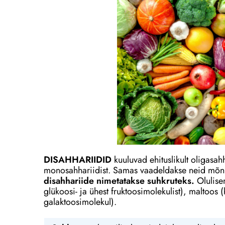
DISAHHARIIDID
kuuluvad ehituslikult oligasa
monosahhariidist. Samas vaadeldakse neid mõnik
disahhariide nimetatakse suhkruteks.
Olulise
glükoosi- ja ühest fruktoosimolekulist), maltoos (
galaktoosimolekul).