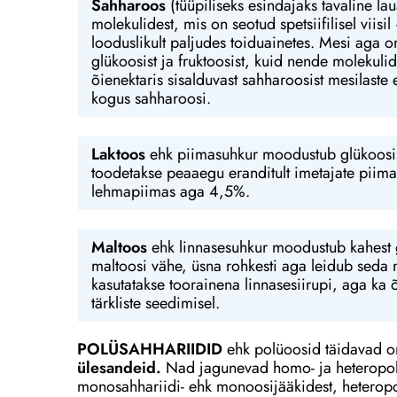
Sahharoos
(tüüpiliseks esindajaks tavaline l
molekulidest, mis on seotud spetsiifilisel vii
looduslikult paljudes toiduainetes. Mesi aga 
glükoosist ja fruktoosist, kuid nende molekulid
õienektaris sisalduvast sahharoosist mesilas
kogus sahharoosi.
Laktoos
ehk piimasuhkur moodustub glükoosist 
toodetakse peaaegu eranditult imetajate piim
lehmapiimas aga 4,5%.
Maltoos
ehk linnasesuhkur moodustub kahest g
maltoosi vähe, üsna rohkesti aga leidub seda 
kasutatakse toorainena linnasesiirupi, aga ka 
tärkliste seedimisel.
POLÜSAHHARIIDID
ehk polüoosid täidavad 
ülesandeid.
Nad jagunevad homo- ja heteropol
monosahhariidi- ehk monoosijääkidest, heteropo