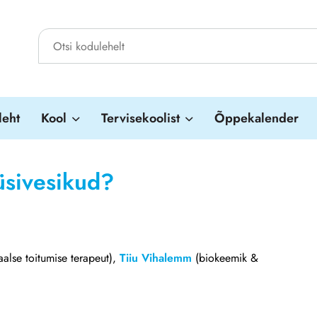
leht
Kool
Tervisekoolist
Õppekalender
üsivesikud?
aalse toitumise terapeut)
,
Tiiu Vihalemm
(biokeemik &