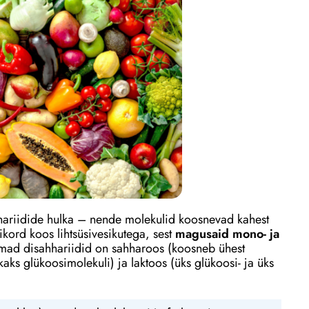
hhariidide hulka – nende molekulid koosnevad kahest
ord koos lihtsüsivesikutega, sest
magusaid mono- ja
mad disahhariidid on sahharoos (koosneb ühest
kaks glükoosimolekuli) ja laktoos (üks glükoosi- ja üks