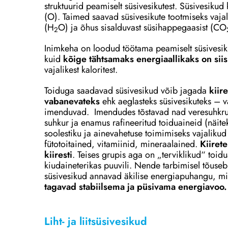
struktuurid peamiselt süsivesikutest. Süsivesikud
(O). Taimed saavad süsivesikute tootmiseks vaj
(H
O) ja õhus sisalduvast süsihappegaasist (CO
2
Inimkeha on loodud töötama peamiselt süsivesiku
kuid
kõige tähtsamaks energiaallikaks on siis
vajalikest kaloritest.
Toiduga saadavad süsivesikud võib jagada
kiir
vabanevateks
ehk aeglasteks süsivesikuteks – va
imenduvad. Imendudes tõstavad nad veresuhkru t
suhkur ja enamus rafineeritud toiduaineid (näitek
soolestiku ja ainevahetuse toimimiseks vajalik
fütotoitained, vitamiinid, mineraalained.
Kiiret
kiiresti
. Teises grupis aga on „terviklikud“ toidu
kiudaineterikas puuvili. Nende tarbimisel tõuse
süsivesikud annavad äkilise energiapuhangu, mi
tagavad stabiilsema ja püsivama energiavoo.
Liht- ja liitsüsivesikud