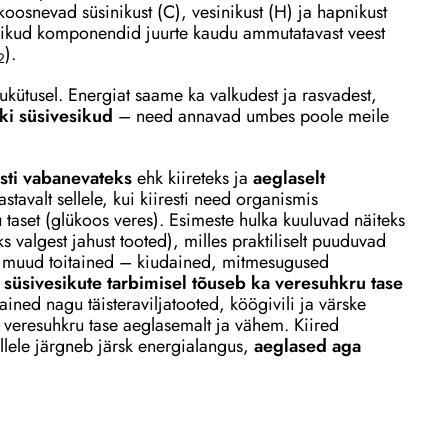
 koosnevad süsinikust (C), vesinikust (H) ja hapnikust
alikud komponendid juurte kaudu ammutatavast veest
).
2
kütusel. Energiat saame ka valkudest ja rasvadest,
ki süsivesikud
– need annavad umbes poole meile
esti vabanevateks
ehk kiireteks ja
aeglaselt
stavalt sellele, kui kiiresti need organismis
aset (glükoos veres). Esimeste hulka kuuluvad näiteks
s valgest jahust tooted), milles praktiliselt puuduvad
ud muud toitained – kiudained, mitmesugused
e süsivesikute tarbimisel tõuseb ka veresuhkru tase
ained nagu täisteraviljatooted, köögivili ja värske
b veresuhkru tase aeglasemalt ja vähem. Kiired
llele järgneb järsk energialangus,
aeglased aga