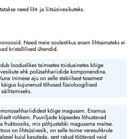
atakse need liht- ja liitsüsivesikuteks.
onoosid. Need meie soolestikus enam lihtsamateks ei
d kristallilised ühendid.
idub looduslikes taimsetes toiduainetes kõige
üsivesikute ehk polüsahhariidide komponendina.
una inimese aju on selle stabiilsest tasemest
ni käigus kujunenud tõhusad füsioloogilised
säilitamiseks.
ga monosahhariididest kõige magusam. Enamus
uliselt rohkem. Puuviljade küpsedes lõhustavad
ja fruktoosiks, mis põhjustabki magusama maitse.
oos on lihtsüsivesik, on selle toime veresuhkrule
lgsel kujul kasutada, sest rakud töötavad vaid