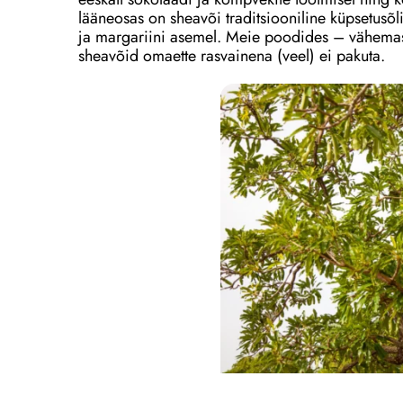
lääneosas on sheavõi traditsiooniline küpsetusõl
ja margariini asemel. Meie poodides – vähemas
sheavõid omaette rasvainena (veel) ei pakuta.