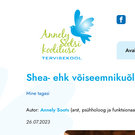
Ava
Shea- ehk võiseemnikuõli
Mine tagasi
Autor:
Annely Soots
(arst, psühholoog ja funktsionaa
26.07.2023