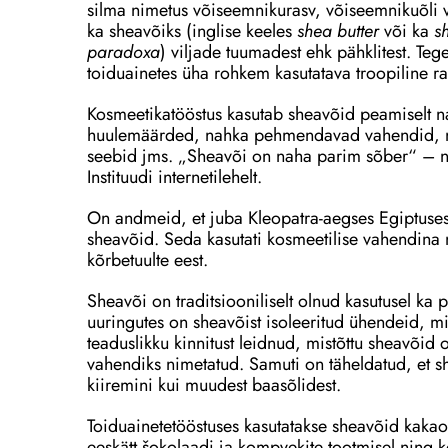
silma nimetus võiseemnikurasv, võiseemnikuõli v
ka sheavõiks (inglise keeles
shea butter
või ka
s
paradoxa
) viljade tuumadest ehk pähklitest. Teg
toiduainetes üha rohkem kasutatava troopiline r
Kosmeetikatööstus kasutab sheavõid peamiselt n
huulemäärded, nahka pehmendavad vahendid, ni
seebid jms. „Sheavõi on naha parim sõber“ – ni
Instituudi internetilehelt.
On andmeid, et juba Kleopatra-aegses Egiptuses 
sheavõid. Seda kasutati kosmeetilise vahendina 
kõrbetuulte eest.
Sheavõi on traditsiooniliselt olnud kasutusel ka 
uuringutes on sheavõist isoleeritud ühendeid, mil
teaduslikku kinnitust leidnud, mistõttu sheavõid 
vahendiks nimetatud. Samuti on täheldatud, et s
kiiremini kui muudest baasõlidest.
Toiduainetetööstuses kasutatakse sheavõid kak
eeskätt šokolaadi ja kompvekite tootmisel ning k