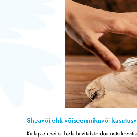
Sheavõi ehk võiseemnikuvõi kasutus
Küllap on neile, keda huvitab toiduainete koostis