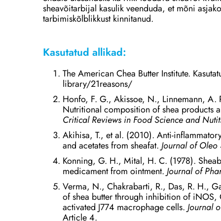
sheavõitarbijal kasulik veenduda, et mõni asjakoh
tarbimiskõlblikkust kinnitanud.
Kasutatud allikad:
The American Chea Butter Institute. Kasuta
library/21reasons/
Honfo, F. G., Akissoe, N., Linnemann, A.
Nutritional composition of shea products a
Critical Reviews in Food Science and Nuti
Akihisa, T., et al. (2010). Anti-inflammato
and acetates from sheafat.
Journal of Oleo
Konning, G. H., Mital, H. C. (1978). Sheabut
medicament from ointment.
Journal of Pha
Verma, N., Chakrabarti, R., Das, R. H., Ga
of shea butter through inhibition of iNOS,
activated J774 macrophage cells.
Journal 
Article 4.