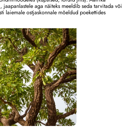
i, jaapanlastele aga näiteks meeldib seda tarvitada või
ti laiemale ostjaskonnale mõeldud poekettides