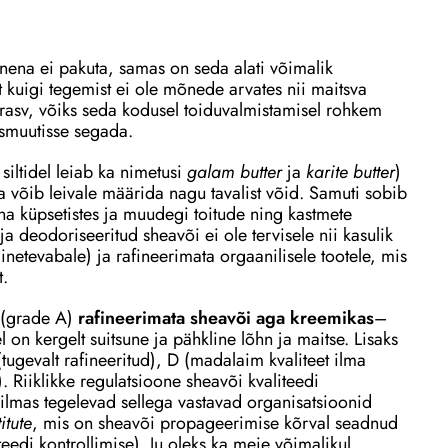
inena ei pakuta, samas on seda alati võimalik
t kuigi tegemist ei ole mõnede arvates nii maitsva
rasv, võiks seda kodusel toiduvalmistamisel rohkem
usmuutisse segada.
 siltidel leiab ka nimetusi
galam butter
ja
karite butter
)
a võib leivale määrida nagu tavalist võid. Samuti sobib
a küpsetistes ja muudegi toitude ning kastmete
ja deodoriseeritud sheavõi ei ole tervisele nii kasulik
inetevabale) ja rafineerimata orgaanilisele tootele, mis
t.
i (grade A)
rafineerimata sheavõi aga kreemikas
–
 on kergelt suitsune ja pähkline lõhn ja maitse. Lisaks
(tugevalt rafineeritud), D (madalaim kvaliteet ilma
). Riiklikke regulatsioone sheavõi kvaliteedi
ilmas tegelevad sellega vastavad organisatsioonid
itute
, mis on sheavõi propageerimise kõrval seadnud
eedi kontrollimise). Ju oleks ka meie võimalikul