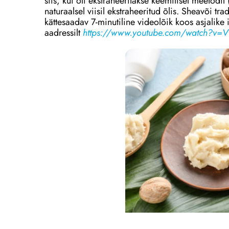
siis, kui õli ekstraheeritakse keemilisel meetodi
naturaalsel viisil ekstraheeritud õlis. Sheavõi trad
kättesaadav 7-minutiline videolõik koos asjalike
aadressilt
https://www.youtube.com/watch?v=