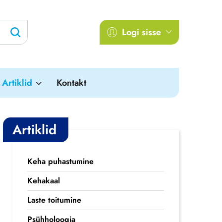
Logi sisse
Artiklid
Kontakt
Artiklid
Keha puhastumine
Kehakaal
Laste toitumine
Psühholoogia