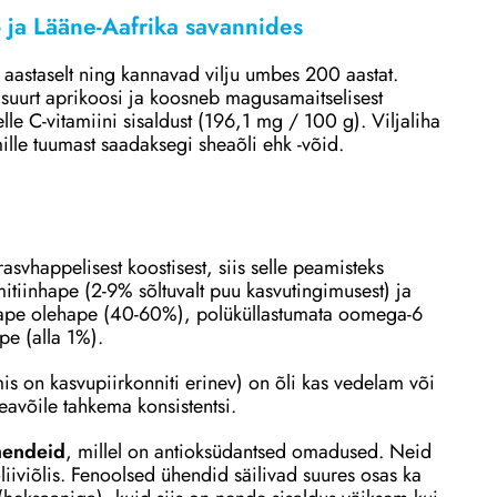
 ja Lääne-Aafrika savannides
astaselt ning kannavad vilju umbes 200 aastat.
suurt aprikoosi ja koosneb magusamaitselisest
e selle C-vitamiini sisaldust (196,1 mg / 100 g). Viljaliha
mille tuumast saadaksegi sheaõli ehk -võid.
asvhappelisest koostisest, siis selle peamisteks
tiinhape (2-9% sõltuvalt puu kasvutingimusest) ja
hape olehape (40-60%), polüküllastumata oomega-6
pe (alla 1%).
(mis on kasvupiirkonniti erinev) on õli kas vedelam või
avõile tahkema konsistentsi.
hendeid
, millel on antioksüdantsed omadused. Neid
liiviõlis. Fenoolsed ühendid säilivad suures osas ka