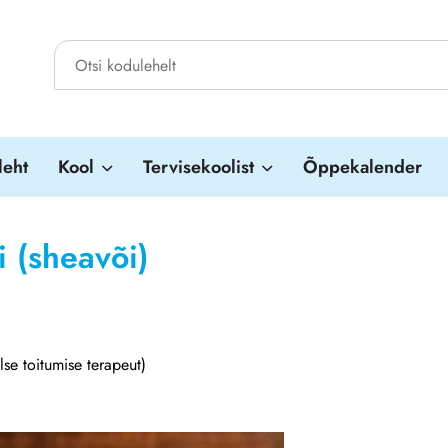
leht
Kool
Tervisekoolist
Õppekalender
 (sheavõi)
lse toitumise terapeut)