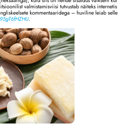
l (heksaaniga), kuid siis on nende sisaldus väiksem kui
itsioonilist valmistamisviisi tutvustab näiteks internetis
 ingliskeelsete kommentaaridega – huviline leiab selle
V95gT6fHZHU
.