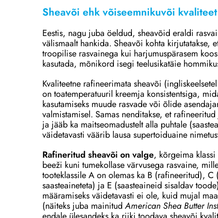
Sheavõi ehk võiseemnikuvõi kvaliteet
Eestis, nagu juba öeldud, sheavõid eraldi rasva
välismaalt hankida. Sheavõi kohta kirjutatakse, e
troopilise rasvainega kui harjumuspärasem koos
kasutada, mõnikord isegi teelusikatäie hommik
Kvaliteetne rafineerimata sheavõi (ingliskeelsetel
on toatemperatuuril kreemja konsistentsiga, mid
kasutamiseks muude rasvade või õlide asendajan
valmistamisel. Samas nenditakse, et rafineeritud 
ja jääb ka maitseomadustelt alla puhtale (saastea
väidetavasti väärib lausa supertoiduaine nimetus
Rafineritud sheavõi on valge
, kõrgeima klass
beeži kuni tumekollase värvusega rasvaine, millel
tooteklassile A on olemas ka B (rafineeritud), C 
saasteaineteta) ja E (saasteaineid sisaldav toode
määramiseks väidetavasti ei ole, kuid mujal maa
(näiteks juba mainitud
American Shea Butter Inst
endale ülesandeks ka riiki toodava sheavõi kvalit