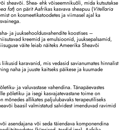
õi sheavõi. Shea- ehk võiseemnikuõli, mida kutsutakse
hea fat
) on pärit Aafrikas kasvava sheapuu (
Vitellaria
emist on kosmeetikatoodetes ja viimasel ajal ka
asvainega.
aha- ja juuksehooldusvahendite koostises –
isutavad kreemid ja emulsioonid, juuksepalsamid,
isuguse väite leiab näiteks Ameerika Sheavõi
liikusid karavanid, mis vedasid savianumates hinnalist
ning naha ja juuste kaitseks päikese ja kuumade
põletiku- ja valuvastase vahendina. Tänapäevastes
le põletiku- ja isegi kasvajatevastane toime on
on mõnedes allikates paljulubavaks terapeutiliseks
heavõi baasil valmistatud salvidest imenduvad ravimid
aovõi asendajana või seda täiendava komponendina
ondiitritoodetes (küpsised, tordid jms). Aafrika