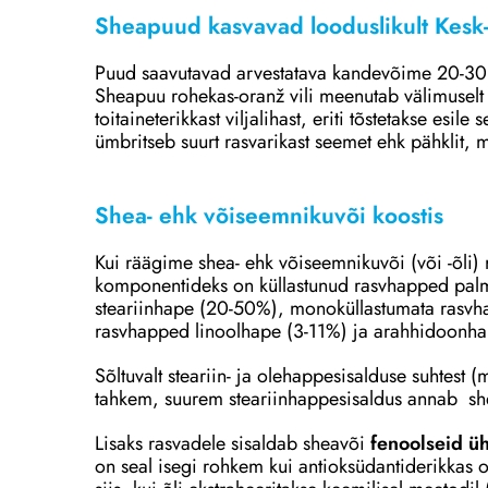
Sheapuud kasvavad looduslikult Kesk-
Puud saavutavad arvestatava kandevõime 20-30 a
Sheapuu rohekas-oranž vili meenutab välimuselt 
toitaineterikkast viljalihast, eriti tõstetakse esil
ümbritseb suurt rasvarikast seemet ehk pähklit, 
Shea- ehk võiseemnikuvõi koostis
Kui räägime shea- ehk võiseemnikuvõi (või -õli) r
komponentideks on küllastunud rasvhapped palmi
steariinhape (20-50%), monoküllastumata rasv
rasvhapped linoolhape (3-11%) ja arahhidoonha
Sõltuvalt steariin- ja olehappesisalduse suhtest 
tahkem, suurem steariinhappesisaldus annab she
Lisaks rasvadele sisaldab sheavõi
fenoolseid ü
on seal isegi rohkem kui antioksüdantiderikkas o