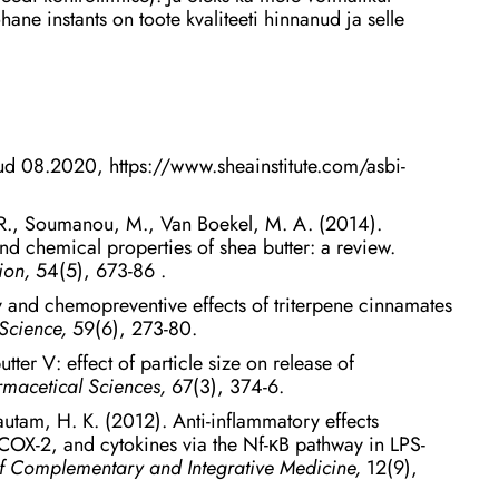
ane instants on toote kvaliteeti hinnanud ja selle
tud 08.2020, https://www.sheainstitute.com/asbi-
 R., Soumanou, M., Van Boekel, M. A. (2014).
nd chemical properties of shea butter: a review.
tion,
54(5), 673-86 .
ry and chemopreventive effects of triterpene cinnamates
 Science,
59(6), 273-80.
ter V: effect of particle size on release of
rmacetical Sciences,
67(3), 374-6.
utam, H. K. (2012). Anti-inflammatory effects
 COX-2, and cytokines via the Nf-κB pathway in LPS-
of Complementary and Integrative Medicine,
12(9),