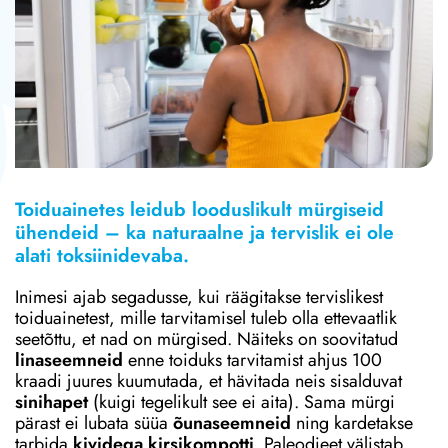
Toiduainetes leidub looduslikult
mürgiseid
ühendeid – ka naturaalne ja tervislik ei ole
alati toksiinidevaba.
Inimesi ajab segadusse, kui räägitakse tervislikest
toiduainetest, mille tarvitamisel tuleb olla ettevaatlik
seetõttu, et nad on mürgised. Näiteks on soovitatud
linaseemneid
enne toiduks tarvitamist ahjus 100
kraadi juures kuumutada, et hävitada neis sisalduvat
sinihapet
(kuigi tegelikult see ei aita). Sama mürgi
pärast ei lubata süüa
õunaseemneid
ning kardetakse
tarbida
kividega kirsikompotti
. Paleodieet välistab