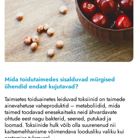
Mida toidutaimedes sisalduvad mürgised
ühendid endast kujutavad?
Taimsetes toiduainetes leiduvad toksiinid on taimede
ainevahetuse vaheproduktid – metaboliidid, mida
taimed toodavad enesekaitseks neid ähvardavate
ohtude eest nagu bakterid, seened, putukad ja
loomad. Toksiinide hulk võib olla suurenenud nii
kaitsemehhanisme võimendava loodusliku valiku kui
aretamise tulemusel.