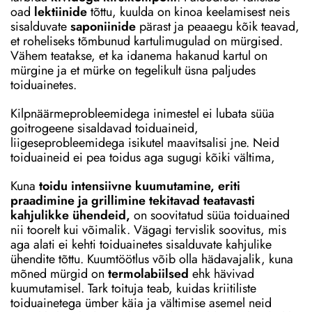
oad
lektiinide
tõttu, kuulda on kinoa keelamisest neis
sisalduvate
saponiinide
pärast ja peaaegu kõik teavad,
et roheliseks tõmbunud kartulimugulad on mürgised.
Vähem teatakse, et ka idanema hakanud kartul on
mürgine ja et mürke on tegelikult üsna paljudes
toiduainetes.
Kilpnäärmeprobleemidega inimestel ei lubata süüa
goitrogeene sisaldavad toiduaineid,
liigeseprobleemidega isikutel maavitsalisi jne. Neid
toiduaineid ei pea toidus aga sugugi kõiki vältima,
Kuna
toidu intensiivne kuumutamine, eriti
praadimine ja grillimine tekitavad teatavasti
kahjulikke ühendeid,
on soovitatud süüa toiduained
nii toorelt kui võimalik. Vägagi tervislik soovitus, mis
aga alati ei kehti toiduainetes sisalduvate kahjulike
ühendite tõttu. Kuumtöötlus võib olla hädavajalik, kuna
mõned mürgid on
termolabiilsed
ehk hävivad
kuumutamisel. Tark toituja teab, kuidas kriitiliste
toiduainetega ümber käia ja vältimise asemel neid