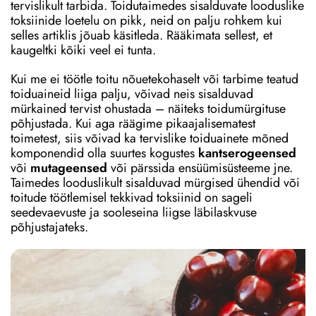
tervislikult tarbida. Toidutaimedes sisalduvate looduslike
toksiinide loetelu on pikk, neid on palju rohkem kui
selles artiklis jõuab käsitleda. Rääkimata sellest, et
kaugeltki kõiki veel ei tunta.
Kui me ei töötle toitu nõuetekohaselt või tarbime teatud
toiduaineid liiga palju, võivad neis sisalduvad
mürkained tervist ohustada – näiteks toidumürgituse
põhjustada. Kui aga räägime pikaajalisematest
toimetest, siis võivad ka tervislike toiduainete mõned
komponendid olla suurtes kogustes
kantserogeensed
või
mutageensed
või pärssida ensüümisüsteeme jne.
Taimedes looduslikult sisalduvad mürgised ühendid või
toitude töötlemisel tekkivad toksiinid on sageli
seedevaevuste ja sooleseina liigse läbilaskvuse
põhjustajateks.