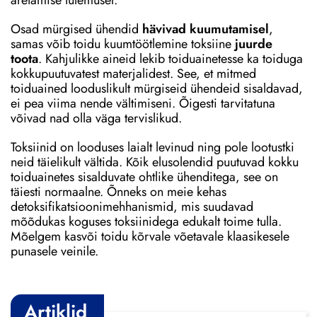
Osad mürgised ühendid
hävivad kuumutamisel
,
samas võib toidu kuumtöötlemine toksiine
juurde
toota
. Kahjulikke aineid lekib toiduainetesse ka toiduga
kokkupuutuvatest materjalidest. See, et mitmed
toiduained looduslikult mürgiseid ühendeid sisaldavad,
ei pea viima nende vältimiseni. Õigesti tarvitatuna
võivad nad olla väga tervislikud.
Toksiinid on looduses laialt levinud ning pole lootustki
neid täielikult vältida. Kõik elusolendid puutuvad kokku
toiduainetes sisalduvate ohtlike ühenditega, see on
täiesti normaalne. Õnneks on meie kehas
detoksifikatsioonimehhanismid, mis suudavad
mõõdukas koguses toksiinidega edukalt toime tulla.
Mõelgem kasvõi toidu kõrvale võetavale klaasikesele
punasele veinile.
Artiklid