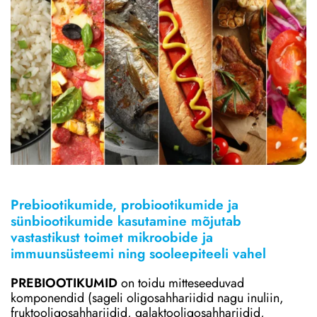
Prebiootikumide, probiootikumide ja
sünbiootikumide kasutamine mõjutab
vastastikust toimet mikroobide ja
immuunsüsteemi ning sooleepiteeli vahel
PREBIOOTIKUMID
on toidu mitteseeduvad
komponendid (sageli oligosahhariidid nagu inuliin,
fruktooligosahhariidid, galaktooligosahhariidid,