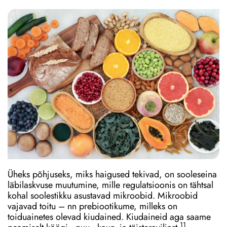
Üheks põhjuseks, miks haigused tekivad, on sooleseina
läbilaskvuse muutumine, mille regulatsioonis on tähtsal
kohal soolestikku asustavad mikroobid. Mikroobid
vajavad toitu – nn prebiootikume, milleks on
toiduainetes olevad kiudained. Kiudaineid aga saame
11