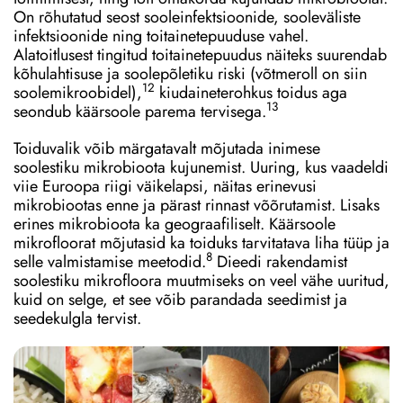
On rõhutatud seost sooleinfektsioonide, sooleväliste
infektsioonide ning toitainetepuuduse vahel.
Alatoitlusest tingitud toitainetepuudus näiteks suurendab
kõhulahtisuse ja soolepõletiku riski (võtmeroll on siin
12
soolemikroobidel),
kiudaineterohkus toidus aga
13
seondub käärsoole parema tervisega.
Toiduvalik võib märgatavalt mõjutada inimese
soolestiku mikrobioota kujunemist. Uuring, kus vaadeldi
viie Euroopa riigi väikelapsi, näitas erinevusi
mikrobiootas enne ja pärast rinnast võõrutamist. Lisaks
erines mikrobioota ka geograafiliselt. Käärsoole
mikrofloorat mõjutasid ka toiduks tarvitatava liha tüüp ja
8
selle valmistamise meetodid.
Dieedi rakendamist
soolestiku mikrofloora muutmiseks on veel vähe uuritud,
kuid on selge, et see võib parandada seedimist ja
seedekulgla tervist.