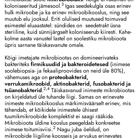
3
koloniseeritud jämesool.
Igas seedekulgla osas erinev
hulk mikroobe ja ka erinev mikroobikooslus, ning see
muutub elu jooksul. Eriti olulised muutused toimuvad
esimestel eluaastatel: sündides on seedetrakt üsna
steriiline, kuid sünnijärgselt koloniseerub kiiresti. Kahe-
kolme aasta vanustel lastel on soolestiku mikrobioota
üpris sarnane täiskasvanute omale.
Kõigi imetajate mikrobiootas on domineerivateks
bakteriteks
firmikuudid ja bakteroidetesed
(inimese
soolebiopsia- ja fekaaliproovides on neid üle 80%),
vähemuses aga on
proteobakterid,
verrukamikroobid, aktinobakterid, fusobakterid ja
2,4
tsüanobakterid
.
Täiskasvanud inimeste mikrobiootas
on kirjeldatud üle tuhande liigi. Samas on erinevate
inimeste mikroobikooslus märkimisväärselt erinev, mis
tähendab, et kõikidele inimestele ühisest
tuumikmikroobide komplektist ei saagi rääkida.
Mikrobioota üldine kooslus peegeldab konkreetse
2
inimese toitumisviisi.
Nagu juba öeldud, on
mikroobide liigiline koosseis ja arvukus erinevates