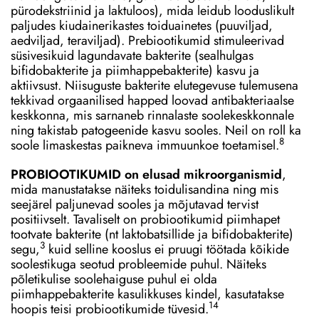
pürodekstriinid ja laktuloos), mida leidub looduslikult
paljudes kiudainerikastes toiduainetes (puuviljad,
aedviljad, teraviljad). Prebiootikumid stimuleerivad
süsivesikuid lagundavate bakterite (sealhulgas
bifidobakterite ja piimhappebakterite) kasvu ja
aktiivsust. Niisuguste bakterite elutegevuse tulemusena
tekkivad orgaanilised happed loovad antibakteriaalse
keskkonna, mis sarnaneb rinnalaste soolekeskkonnale
ning takistab patogeenide kasvu sooles. Neil on roll ka
8
soole limaskestas paikneva immuunkoe toetamisel.
PROBIOOTIKUMID on elusad mikroorganismid
,
mida manustatakse näiteks toidulisandina ning mis
seejärel paljunevad sooles ja mõjutavad tervist
positiivselt. Tavaliselt on probiootikumid piimhapet
tootvate bakterite (nt laktobatsillide ja bifidobakterite)
3
segu,
kuid selline kooslus ei pruugi töötada kõikide
soolestikuga seotud probleemide puhul. Näiteks
põletikulise soolehaiguse puhul ei olda
piimhappebakterite kasulikkuses kindel, kasutatakse
14
hoopis teisi probiootikumide tüvesid.