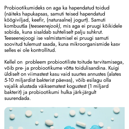
Probiootikumideks on aga ka hapendatud toidud
(näiteks hapukapsas, samuti teised hapendatud
köögiviljad, keefir, (naturaalne) jogurt). Samuti
kombuutša (
teeseenejook)
, mis aga ei pruugi kõikidele
sobida, kuna sisaldab suhteliselt palju suhkrut.
Teeseenejoogi ise valmistamisel ei pruugi samuti
soovitud tulemust saada, kuna mikroorganismide kasv
selles ei ole kontrollitud.
Kellel on probleem probiootiliste toitude tarvitamisega,
võib pre- ja probiootikume võtta toidulisandina. Kuigi
üldiselt on viimastest kasu vaid suurtes annustes (alates
5-10 miljardist bakterist päevas), võib esilagu olla
vajalik alustada väiksematest kogustest (1 miljard
bakterit) ja probiootikumi hulka järk-järgult
suurendada.