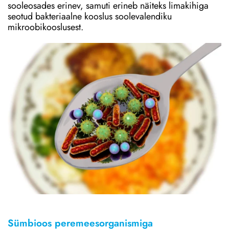
sooleosades erinev, samuti erineb näiteks limakihiga
seotud bakteriaalne kooslus soolevalendiku
mikroobikooslusest.
Sümbioos peremeesorganismiga