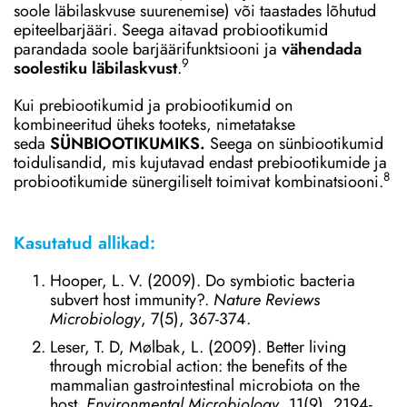
soole läbilaskvuse suurenemise) või taastades lõhutud
epiteelbarjääri. Seega aitavad probiootikumid
parandada soole barjäärifunktsiooni ja
vähendada
9
soolestiku läbilaskvust
.
Kui prebiootikumid ja probiootikumid on
kombineeritud üheks tooteks, nimetatakse
seda
SÜNBIOOTIKUMIKS.
Seega on sünbiootikumid
toidulisandid, mis kujutavad endast prebiootikumide ja
8
probiootikumide sünergiliselt toimivat kombinatsiooni.
Kasutatud allikad:
Hooper, L. V. (2009). Do symbiotic bacteria
subvert host immunity?.
Nature Reviews
Microbiology
, 7(5), 367-374.
Leser, T. D, Mølbak, L. (2009). Better living
through microbial action: the benefits of the
mammalian gastrointestinal microbiota on the
host.
Environmental Microbiology
, 11(9), 2194-