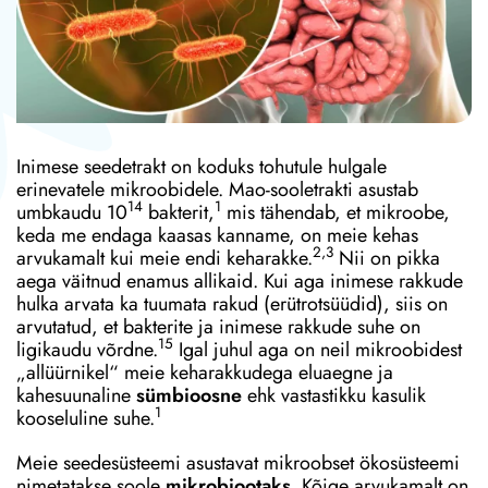
Inimese seedetrakt on koduks tohutule hulgale
erinevatele mikroobidele. Mao-sooletrakti asustab
14
1
umbkaudu 10
bakterit,
mis tähendab, et mikroobe,
keda me endaga kaasas kanname, on meie kehas
2,3
arvukamalt kui meie endi keharakke.
Nii on pikka
aega väitnud enamus allikaid. Kui aga inimese rakkude
hulka arvata ka tuumata rakud (erütrotsüüdid), siis on
arvutatud, et bakterite ja inimese rakkude suhe on
15
ligikaudu võrdne.
Igal juhul aga on neil mikroobidest
„allüürnikel“ meie keharakkudega eluaegne ja
kahesuunaline
sümbioosne
ehk vastastikku kasulik
1
kooseluline suhe.
Meie seedesüsteemi asustavat mikroobset ökosüsteemi
nimetatakse soole
mikrobiootaks
. Kõige arvukamalt on