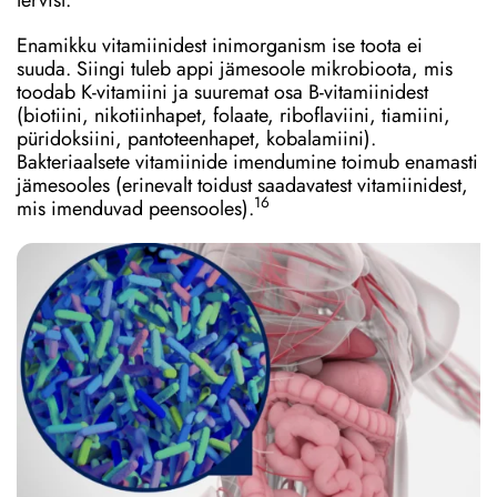
Enamikku vitamiinidest inimorganism ise toota ei
suuda. Siingi tuleb appi jämesoole mikrobioota, mis
toodab K-vitamiini ja suuremat osa B-vitamiinidest
(biotiini, nikotiinhapet, folaate, riboflaviini, tiamiini,
püridoksiini, pantoteenhapet, kobalamiini).
Bakteriaalsete vitamiinide imendumine toimub enamasti
jämesooles (erinevalt toidust saadavatest vitamiinidest,
16
mis imenduvad peensooles).