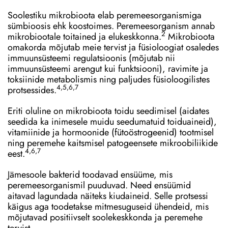
Soolestiku mikrobioota elab peremeesorganismiga
sümbioosis ehk koostoimes. Peremeesorganism annab
2
mikrobiootale toitained ja elukeskkonna.
Mikrobioota
omakorda mõjutab meie tervist ja füsioloogiat osaledes
immuunsüsteemi regulatsioonis (mõjutab nii
immuunsüsteemi arengut kui funktsiooni), ravimite ja
toksiinide metabolismis ning paljudes füsioloogilistes
4,5,6,7
protsessides.
Eriti oluline on mikrobioota
toidu seedimisel (aidates
seedida ka inimesele muidu seedumatuid toiduaineid),
vitamiinide ja hormoonide (fütoöstrogeenid) tootmisel
ning peremehe kaitsmisel patogeensete mikroobiliikide
4,6,7
eest.
Jämesoole bakterid toodavad ensüüme, mis
peremeesorganismil puuduvad. Need ensüümid
aitavad lagundada näiteks kiudaineid. Selle protsessi
käigus aga toodetakse mitmesuguseid ühendeid, mis
mõjutavad positiivselt soolekeskkonda ja peremehe
tervist.