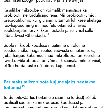
peamiselt köögi-, puu-, kaun- ja täisteraviljast.
Kasulikke mikroobe on võimalik manustada ka
probiootiliste toidulisanditena. Nii probiootikumid,
prebiootikumid kui glutamiin, samuti lühikese ahelaga
rasvhapped ning mitmed fütotoitained aitavad
soolebarjääri terviklikkust toetada ja sel viisil selle
11
läbilaskvust vähendada.
Soole mikroobikoosluse muutmine on oluline
seedeelundkonnaga seotud vaevuste ennetamiseks,
juba haiguslikuks muutunud mikrofloorat on keeruline
ravida. Mikrobiootat on võimalik suunata mitmel viisil,
et ära hoida raske düsbioosi kujunemist.
Parimaks mikrobioota kujundajaks peetakse
12
toitumist
Toidu toiteväärtus (toitainete saamine toidust) sõltub
osaliselt soolestiku mikroobsest kooslusest ja
toimimisest, ning toit omakorda kujundab mikrobiootat.