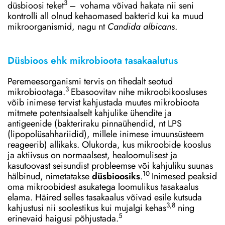
3
düsbioosi teket
–
vohama võivad hakata nii seni
kontrolli all olnud kehaomased bakterid kui ka muud
mikroorganismid, nagu nt
Candida albicans
.
Düsbioos ehk mikrobioota tasakaalutus
Peremeesorganismi tervis on tihedalt seotud
3
mikrobiootaga.
Ebasoovitav nihe mikroobikoosluses
võib inimese tervist kahjustada muutes mikrobioota
mitmete potentsiaalselt kahjulike ühendite ja
antigeenide (bakteriraku pinnaühendid, nt LPS
(lipopolüsahhariidid), millele inimese imuunsüsteem
reageerib) allikaks. Olukorda, kus mikroobide kooslus
ja aktiivsus on normaalsest, healoomulisest ja
kasutoovast seisundist probleemse või kahjuliku suunas
10
hälbinud, nimetatakse
düsbioosiks
.
Inimesed peaksid
oma mikroobidest asukatega loomulikus tasakaalus
elama. Häired selles tasakaalus võivad esile kutsuda
3,8
kahjustusi nii soolestikus kui mujalgi kehas
ning
5
erinevaid haigusi põhjustada.