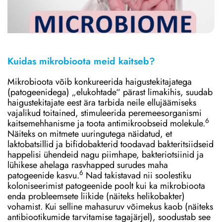
Kuidas mikrobioota meid kaitseb?
Mikrobioota võib konkureerida haigustekitajatega
(patogeenidega) „elukohtade“ pärast limakihis, suudab
haigustekitajate eest ära tarbida neile ellujäämiseks
vajalikud toitained, stimuleerida peremeesorganismi
6
kaitsemehhanisme ja toota antimikroobseid molekule.
Näiteks on mitmete uuringutega näidatud, et
laktobatsillid ja bifidobakterid toodavad bakteritsiidseid
happelisi ühendeid nagu piimhape, bakteriotsiinid ja
lühikese ahelaga rasvhapped surudes maha
6
patogeenide kasvu.
Nad takistavad nii soolestiku
koloniseerimist patogeenide poolt kui ka mikrobioota
enda probleemsete liikide (näiteks helikobakter)
vohamist. Kui selline mahasuruv võimekus kaob (näiteks
antibiootikumide tarvitamise tagajärjel), soodustab see