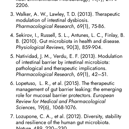
2206.
Walker, A. W., Lawley, T. D. (2013). Therapeutic
modulation of intestinal dysbiosis.
Pharmacological Research
, 69(1), 75-86.
Sekirov, I., Russell, S. L., Antunes, L. C., Finlay, B.
B. (2010). Gut microbiota in health and disease.
Physiological Reviews
, 90(3), 859-904.
Natividad, J. M., Verdu, E. F. (2013). Modulation
of intestinal barrier by intestinal microbiota:
pathological and therapeutic implications.
Pharmacological Research
, 69(1), 42–51.
Lopetuso, L. R., et al. (2015). The therapeutic
management of gut barrier leaking: the emerging
role for mucosal barrier protectors.
European
Review for Medical and Pharmacological
Sciences
, 19(6), 1068-1076.
Lozupone, C. A., et al. (2012). Diversity, stability
and resilience of the human gut microbiota.
Nature,
489, 220–230.