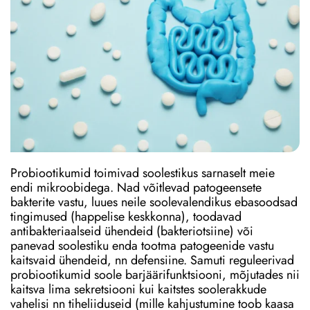
Probiootikumid toimivad soolestikus sarnaselt meie
endi mikroobidega. Nad võitlevad patogeensete
bakterite vastu, luues neile soolevalendikus ebasoodsad
tingimused (happelise keskkonna), toodavad
antibakteriaalseid ühendeid (bakteriotsiine) või
panevad soolestiku enda tootma patogeenide vastu
kaitsvaid ühendeid, nn defensiine. Samuti reguleerivad
probiootikumid soole barjäärifunktsiooni, mõjutades nii
kaitsva lima sekretsiooni kui kaitstes soolerakkude
vahelisi nn tiheliiduseid (mille kahjustumine toob kaasa