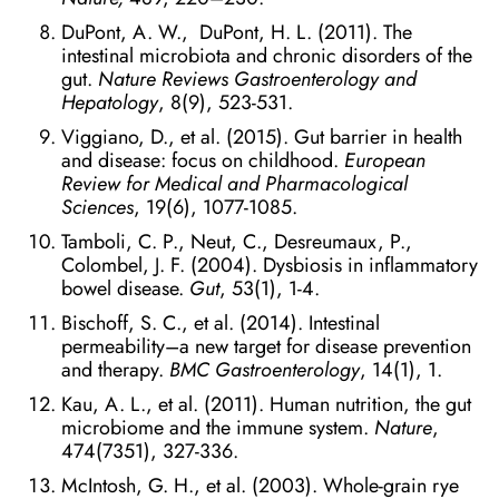
DuPont, A. W., DuPont, H. L. (2011). The
intestinal microbiota and chronic disorders of the
gut.
Nature Reviews Gastroenterology and
Hepatology
, 8(9), 523-531.
Viggiano, D., et al. (2015). Gut barrier in health
and disease: focus on childhood.
European
Review for Medical and Pharmacological
Sciences
, 19(6), 1077-1085.
Tamboli, C. P., Neut, C., Desreumaux, P.,
Colombel, J. F. (2004). Dysbiosis in inflammatory
bowel disease.
Gut
, 53(1), 1-4.
Bischoff, S. C., et al. (2014). Intestinal
permeability–a new target for disease prevention
and therapy.
BMC Gastroenterology
, 14(1), 1.
Kau, A. L., et al. (2011). Human nutrition, the gut
microbiome and the immune system.
Nature
,
474(7351), 327-336.
McIntosh, G. H., et al. (2003). Whole-grain rye