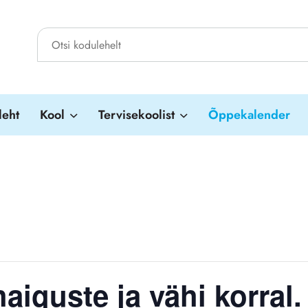
leht
Kool
Tervisekoolist
Õppekalender
iguste ja vähi korral.