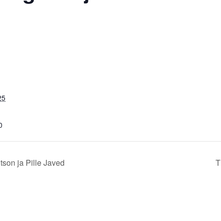
25
0
son ja Pille Javed
T