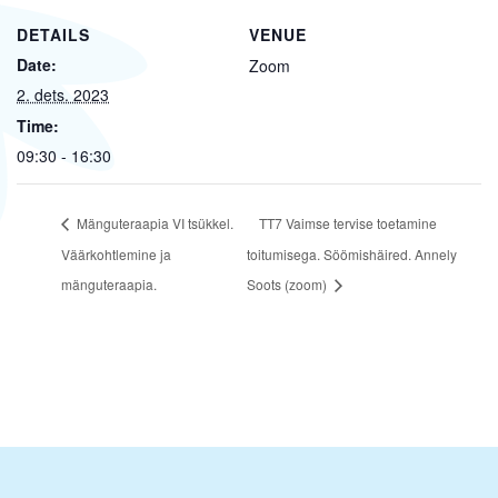
DETAILS
VENUE
Date:
Zoom
2. dets. 2023
Time:
09:30 - 16:30
Mänguteraapia VI tsükkel.
TT7 Vaimse tervise toetamine
Väärkohtlemine ja
toitumisega. Söömishäired. Annely
mänguteraapia.
Soots (zoom)