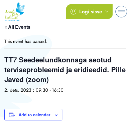
Logi sisse
« All Events
This event has passed.
TT7 Seedeelundkonnaga seotud
terviseprobleemid ja eridieedid. Pille
Javed (zoom)
2. dets. 2023 : 09:30
-
16:30
Add to calendar