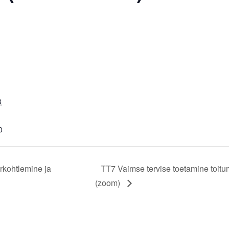
3
0
rkohtlemine ja
TT7 Vaimse tervise toetamine toit
(zoom)