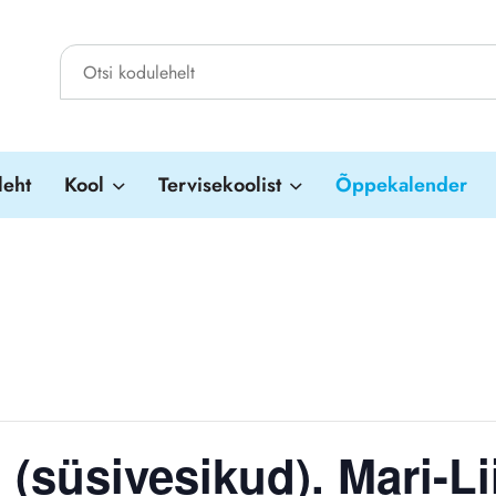
leht
Kool
Tervisekoolist
Õppekalender
l (süsivesikud). Mari-Li