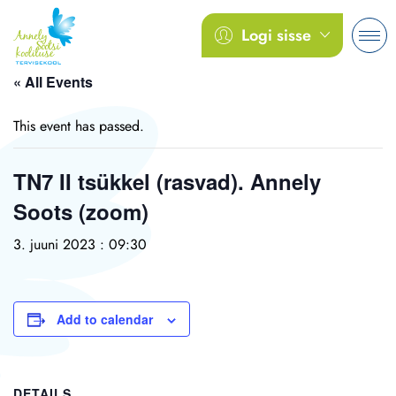
Logi sisse
« All Events
This event has passed.
TN7 II tsükkel (rasvad). Annely
Soots (zoom)
3. juuni 2023 : 09:30
Add to calendar
DETAILS