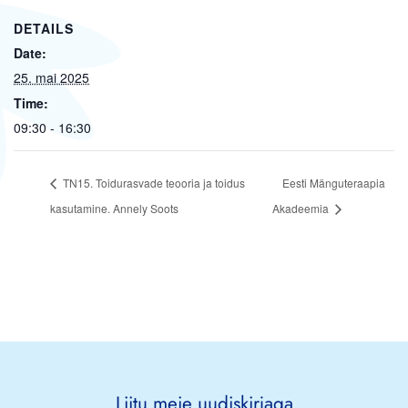
DETAILS
Date:
25. mai 2025
Time:
09:30 - 16:30
TN15. Toidurasvade teooria ja toidus
Eesti Mänguteraapia
kasutamine. Annely Soots
Akadeemia
Liitu meie uudiskirjaga