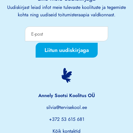
Uudiskirjast leiad infot meie tulevaste koolituste ja tegemiste
kohta ning uudiseid toitumisteraapia valdkonnast.
Liitun uudiskirjaga
Annely Sootsi Koolitus OÜ
silvia@tervisekool.ee
+372 53 615 681
Kõik kontaktid