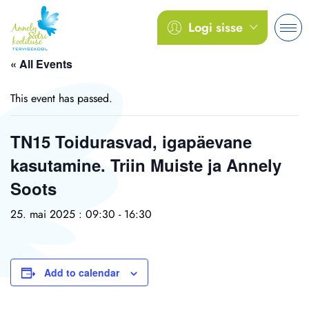
Logi sisse
« All Events
This event has passed.
TN15 Toidurasvad, igapäevane
kasutamine. Triin Muiste ja Annely
Soots
25. mai 2025 : 09:30
-
16:30
Add to calendar