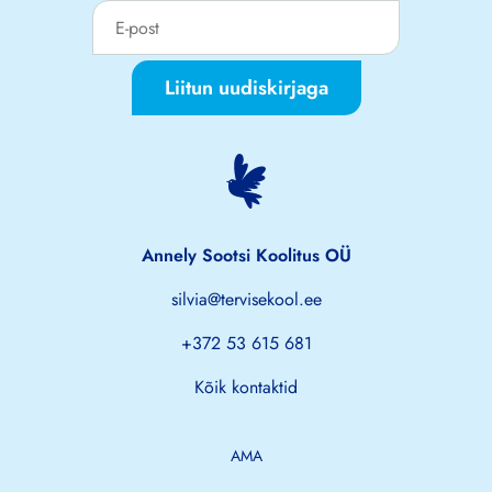
Liitun uudiskirjaga
Annely Sootsi Koolitus OÜ
silvia@tervisekool.ee
+372 53 615 681
Kõik kontaktid
AMA