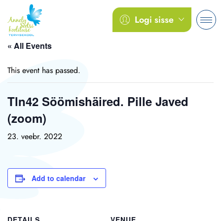
Logi sisse
« All Events
This event has passed.
Tln42 Söömishäired. Pille Javed
(zoom)
23. veebr. 2022
Add to calendar
DETAILS
VENUE