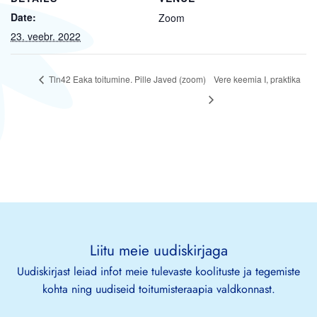
Date:
Zoom
23. veebr. 2022
Tln42 Eaka toitumine. Pille Javed (zoom)
Vere keemia I, praktika
Liitu meie uudiskirjaga
Uudiskirjast leiad infot meie tulevaste koolituste ja tegemiste
kohta ning uudiseid toitumisteraapia valdkonnast.