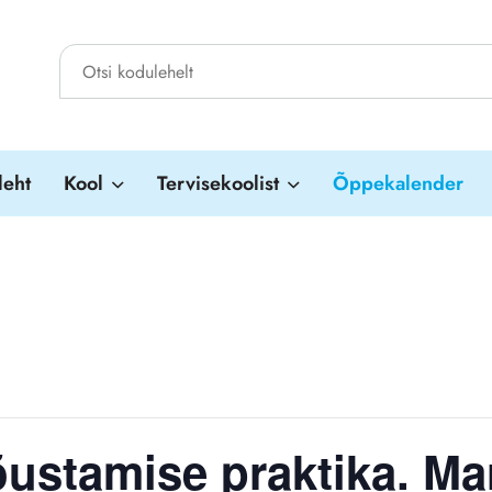
leht
Kool
Tervisekoolist
Õppekalender
ustamise praktika. Mari