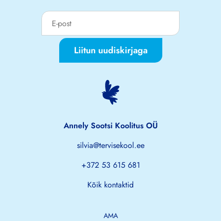
Liitun uudiskirjaga
Annely Sootsi Koolitus OÜ
silvia@tervisekool.ee
+372 53 615 681
Kõik kontaktid
AMA