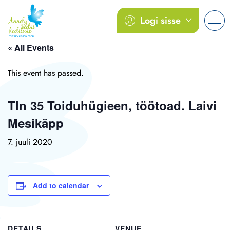
Logi sisse
« All Events
This event has passed.
Tln 35 Toiduhügieen, töötoad. Laivi
Mesikäpp
7. juuli 2020
Add to calendar
DETAILS
VENUE