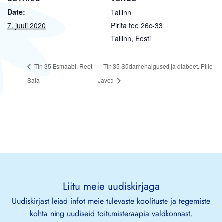
Date:
Tallinn
7. juuli 2020
Pirita tee 26c-33
Tallinn
,
Eesti
Tln 35 Esmaabi. Reet
Tln 35 Südamehaigused ja diabeet. Pille
Saia
Javed
Liitu meie uudiskirjaga
Uudiskirjast leiad infot meie tulevaste koolituste ja tegemiste
kohta ning uudiseid toitumisteraapia valdkonnast.