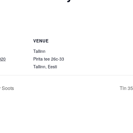
VENUE
Tallinn
020
Pirita tee 26c-33
Tallinn
,
Eesti
y Soots
Tln 3