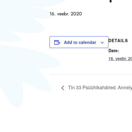
16. veebr. 2020
DETAILS
Add to calendar
Date:
16. veebr. 2
Tln 33 Psüühikahäired. Annel