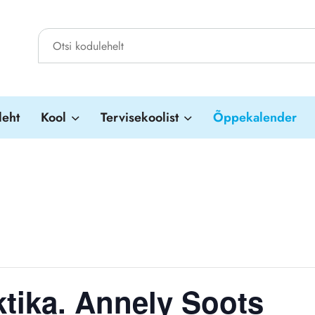
leht
Kool
Tervisekoolist
Õppekalender
ktika. Annely Soots