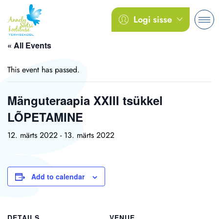
Logi sisse
« All Events
This event has passed.
Mänguteraapia XXIII tsükkel
LÕPETAMINE
12. märts 2022
-
13. märts 2022
Add to calendar
DETAILS
VENUE