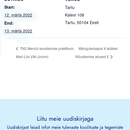
Start:
Tartu
12. märts 2022
Kalevi 108
Tartu
,
50104
Eesti
End:
13. märts 2022
TN2 Menüü koostamise praktikum.
Mänguteraapia X tsükkel
Mari-Liis Väli (zoom)
Nõustamise alused II
Liitu meie uudiskirjaga
Uudiskirjast leiad infot meie tulevaste koolituste ja tegemiste