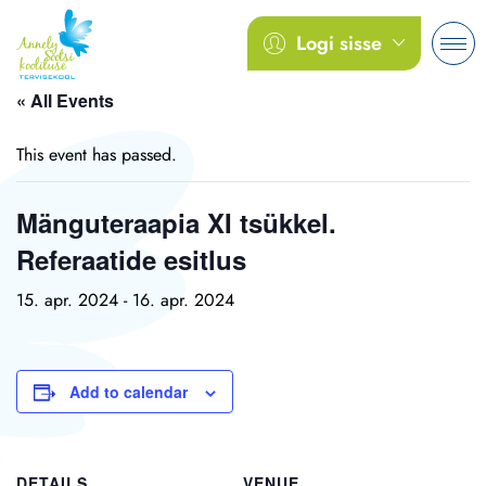
Logi sisse
« All Events
This event has passed.
Mänguteraapia XI tsükkel.
Referaatide esitlus
15. apr. 2024
-
16. apr. 2024
Add to calendar
DETAILS
VENUE