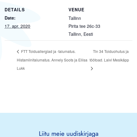
DETAILS
VENUE
Date:
Tallinn
17. apr. 2020
Pirita tee 26c-33
Tallinn
,
Eesti
FTT Toiduallergiad ja -talumatus.
Tln 34 Toiduohutus ja
Histamiinitalumatus. Annely Soots ja Eliisa
töötoad. Laivi Mesikäpp
Lukk
Liitu meie uudiskirjaga