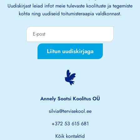
Uudiskirjast leiad infot meie tulevaste koolituste ja tegemiste
kohta ning uudiseid toitumisteraapia valdkonnast.
Liitun uudiskirjaga
Annely Sootsi Koolitus OÜ
silvia@tervisekool.ee
+372 53 615 681
Kõik kontaktid