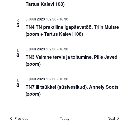
Tartus Kalevi 108)
5. juuli 2023 : 09:30
-
16:30
K
5
TN4 TN praktiline igapäevatöö. Triin Muiste
(zoom + Tartus Kalevi 108)
8. juuli 2023 : 09:30
-
16:30
L
8
TN3 Vaimne tervis ja toitumine. Pille Javed
(zoom)
8. juuli 2023 : 09:30
-
16:30
L
8
TN7 III tsükkel (süsivesikud). Annely Soots
(zoom)
Events
Events
Previous
Today
Next