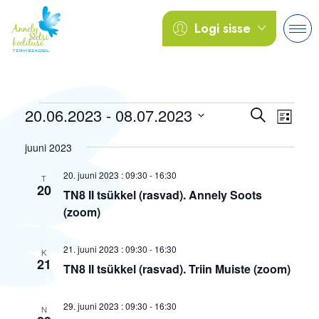
Logi sisse
Events
Events
Event
20.06.2023
 - 
08.07.2023
Search
List
View
Search
Select
Navig
and
juuni 2023
date.
Views
20. juuni 2023 : 09:30
-
16:30
T
Navigatio
20
TN8 II tsükkel (rasvad). Annely Soots
(zoom)
21. juuni 2023 : 09:30
-
16:30
K
21
TN8 II tsükkel (rasvad). Triin Muiste (zoom)
29. juuni 2023 : 09:30
-
16:30
N