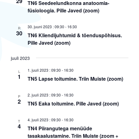
29
TN6 Seedeelundkonna anatoomia-
füsioloogia. Pille Javed (zoom)
30. juuni 2023 : 09:30
-
16:30
R
30
TN6 Kliendijuhtumid & tõenduspõhisus.
Pille Javed (zoom)
juuli 2023
1. juuli 2023 : 09:30
-
16:30
L
1
TN5 Lapse toitumine. Triin Muiste (zoom)
2. juuli 2023 : 09:30
-
16:30
P
2
TN5 Eaka toitumine. Pille Javed (zoom)
4. juuli 2023 : 09:30
-
16:30
T
4
TN4 Piirangutega menüüde
tasakaalustamine. Triin Muiste (zoom +