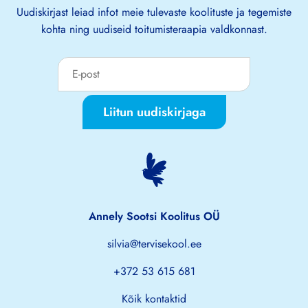
Uudiskirjast leiad infot meie tulevaste koolituste ja tegemiste
kohta ning uudiseid toitumisteraapia valdkonnast.
Liitun uudiskirjaga
Annely Sootsi Koolitus OÜ
silvia@tervisekool.ee
+372 53 615 681
Kõik kontaktid