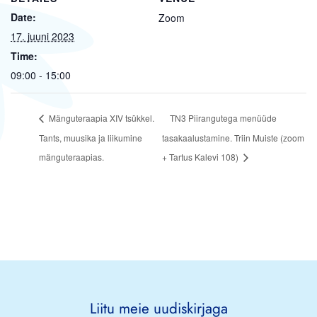
Date:
Zoom
17. juuni 2023
Time:
09:00 - 15:00
Mänguteraapia XIV tsükkel.
TN3 Piirangutega menüüde
Tants, muusika ja liikumine
tasakaalustamine. Triin Muiste (zoom
mänguteraapias.
+ Tartus Kalevi 108)
Liitu meie uudiskirjaga