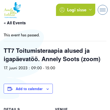
Logi sisse
« All Events
This event has passed.
TT7 Toitumisteraapia alused ja
igapäevatöö. Annely Soots (zoom)
17. juuni 2023 : 09:00
-
15:00
Add to calendar
DETAILS
VENUE