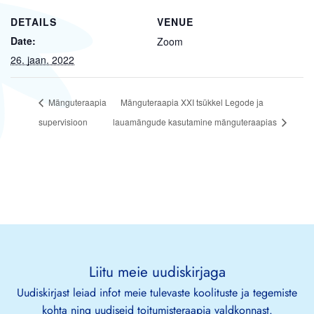
DETAILS
VENUE
Date:
Zoom
26. jaan. 2022
Mänguteraapia
Mänguteraapia XXI tsükkel Legode ja
supervisioon
lauamängude kasutamine mänguteraapias
Liitu meie uudiskirjaga
Uudiskirjast leiad infot meie tulevaste koolituste ja tegemiste
kohta ning uudiseid toitumisteraapia valdkonnast.